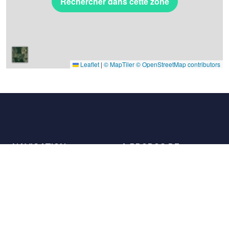
Rechercher dans cette zone
Leaflet
|
© MapTiler
© OpenStreetMap contributors
NAVIGATION
A PROPOS DE
Les lieux
Nous contacter
La charte
Partenaires
Hôtes
Nous rejoindre