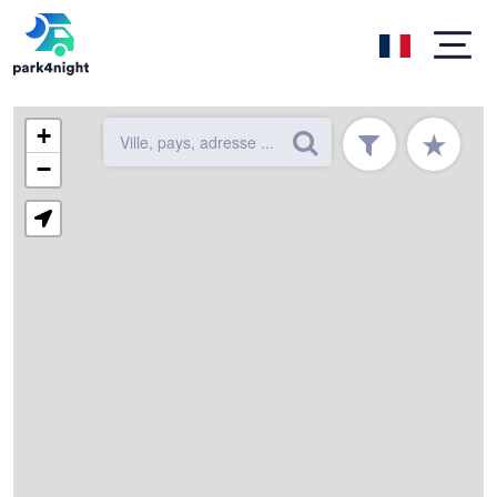
+
★
−