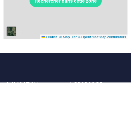
Rechercher dans cette zone
Leaflet
|
© MapTiler
© OpenStreetMap contributors
NAVIGATION
A PROPOS DE
Les lieux
Nous contacter
La charte
Partenaires
Hôtes
Nous rejoindre