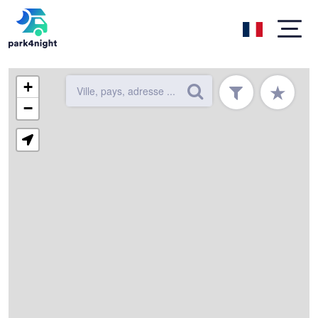
+
★
−