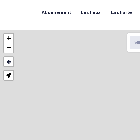
Abonnement
Les lieux
La charte
+
−