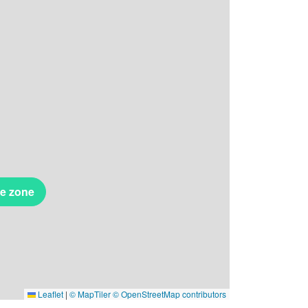
te zone
Leaflet
|
© MapTiler
© OpenStreetMap contributors