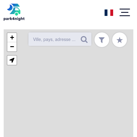
+
★
−