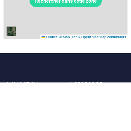
Rechercher dans cette zone
Leaflet
|
© MapTiler
© OpenStreetMap contributors
NAVIGATION
A PROPOS DE
Les lieux
Nous contacter
La charte
Partenaires
Hôtes
Nous rejoindre