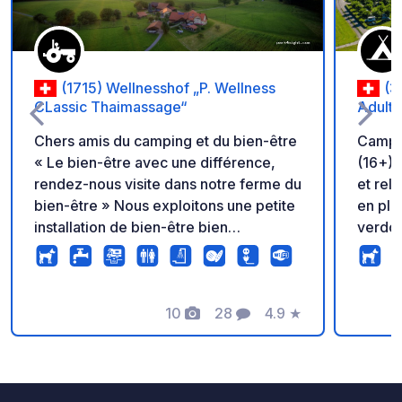
(1715) Wellnesshof „P. Wellness
(3
CLassic Thaimassage“
Adults
Chers amis du camping et du bien-être
Campin
« Le bien-être avec une différence,
(16+) –
rendez-nous visite dans notre ferme du
et rel
bien-être » Nous exploitons une petite
en ple
installation de bien-être bien
verdoy
entretenue sur notre ferme, située
impren
dans un endroit très calme et bien
l’endr
entretenu avec une belle vue sur les
des pr
Alpes fribourgeoises. C'est l'endroit
10
28
4.9
★
réserv
Photos
Commentaires
Note
idéal pour oublier le quotidien et se
atmosp
détendre. Nos conseils bien-être et
magnif
excursions & 24h de camping gratuites
et le 
sur notre ferme bien-être ! Découvrez