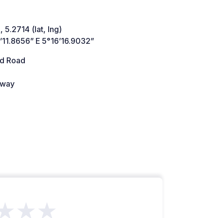
 5.2714 (lat, lng)
’11.8656” E 5°16’16.9032”
d Road
way
★★★