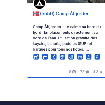
(5550) Camp Ålfjorden
Camp Ålfjorden – Le calme au bord du
fjord Emplacements directement au
bord de l’eau. Utilisation gratuite des
kayaks, canoës, paddles (SUP) et
barques pour tous nos hôtes.
Bienvenue à Camp Ålfjorden, un petit
camping familial situé au bord du fjord
à Sveio, sur la magnifique côte ouest
de la Norvège. De nombreux
8
78
4.3
★
Photos
Commentaire
Note
emplacements se trouvent directement
au bord de l’eau. Garez votre camping-
car ou votre caravane, ouvrez la porte
et profitez immédiatement de la vue
sur le fjord. Le calme et la proximité de