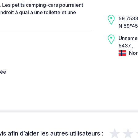
. Les petits camping-cars pourraient
'endroit à quai a une toilette et une
59.7533,
N 59°45
Unname
5437 ,
Nor
née
★★
s afin d’aider les autres utilisateurs :