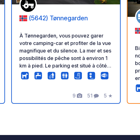
(5642) Tønnegarden
À Tønnegarden, vous pouvez garer
votre camping-car et profiter de la vue
Bi
magnifique et du silence. La mer et ses
no
possibilités de pêche sont à environ 1
bo
km à pied. Le parking est situé à côté
p
d'une fabrique de tonneaux, où vous
e
pourrez également visiter le musée.
Vo
Vous y trouverez également une
po
boutique de la ferme. Conseils de
9
51
5
★
s
Photos
Commentaires
Note
es
voyage : Le meilleur moyen de se
Le
rendre de Tønnegarden à Bergen :
oi
comptez 45 minutes de route jusqu'à la
mo
gare d'Arna, puis 7 minutes de train
pr
pour rejoindre le centre de Bergen.
s