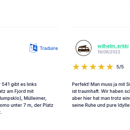
wilhelm_erkki
Traduire
16/06/2022
5/5
541 gibt es links
Perfekt! Man muss ja mit Su
tz am Fjord mit
ist traumhaft. Wir haben s
lumpsklo), Mülleimer,
aber hier hat man trotz ei
omo unter 7 m, der Platz
seine Ruhe und pure Idylle 
.