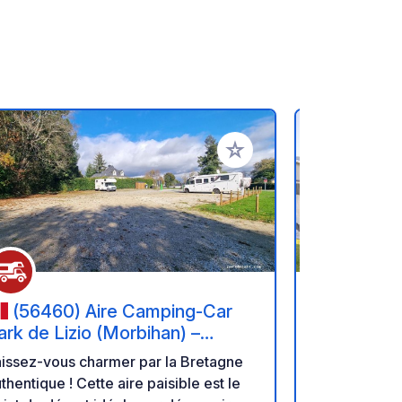
oris
Ajouter à vos favoris
(56460) Aire Camping-Car
(5637
ark de Lizio (Morbihan) –
Villages M
etite Cité de Caractère et
Sarzeau
issez-vous charmer par la Bretagne
Manoir de Ke
rtisanat
thentique ! Cette aire paisible est le
dans un Man