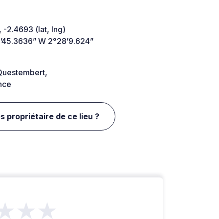
 -2.4693 (lat, lng)
’45.3636” W 2°28’9.624”
uestembert,
nce
s propriétaire de ce lieu ?
★★★