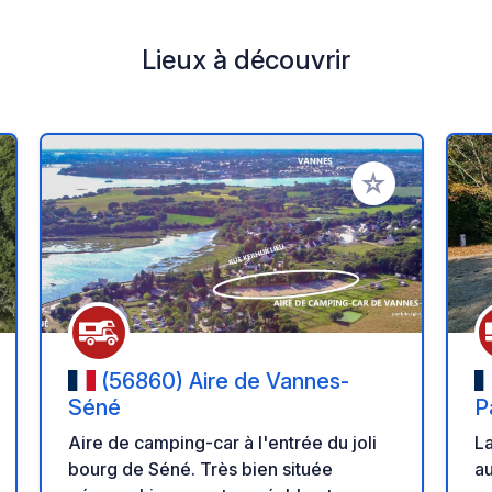
Lieux à découvrir
r à vos favoris
Ajouter à vos fav
(56860) Aire de Vannes-
Séné
P
P
La
Aire de camping-car à l'entrée du joli
A
au
bourg de Séné. Très bien située