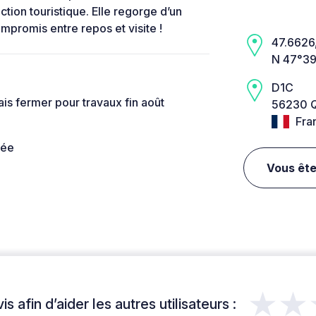
tion touristique. Elle regorge d’un
mpromis entre repos et visite !
47.6626,
N 47°39
D1C
ais fermer pour travaux fin août
56230 Q
Fra
née
Vous ête
★★
s afin d’aider les autres utilisateurs :