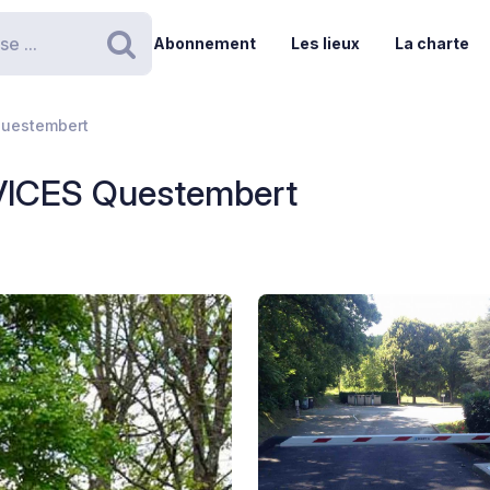
Abonnement
Les lieux
La charte
Rechercher
Questembert
VICES Questembert