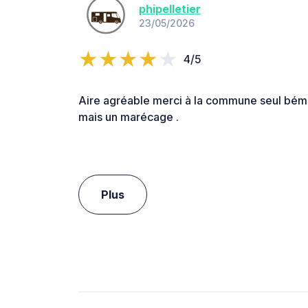
phipelletier
23/05/2026
4/5
Aire agréable merci à la commune seul bémo
mais un marécage .
Plus