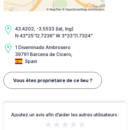
43.4202, -3.5533 (lat, lng)
N 43°25’12.7236” W 3°33’11.7324”
1 Diseminado Ambrosero
39791 Bárcena de Cicero,
Spain
Vous êtes propriétaire de ce lieu ?
Ajoutez un avis afin d’aider les autres utilisateurs :
★★★★★