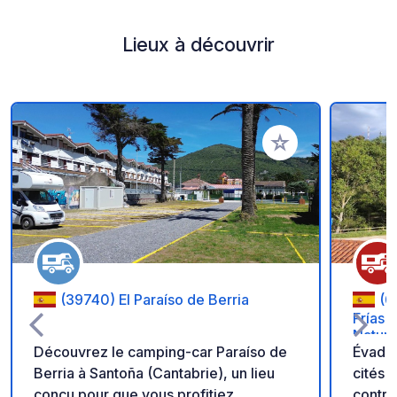
Lieux à découvrir
Ajouter à vos favori
(39740) El Paraíso de Berria
(0
Frías 
Nature
Découvrez le camping-car Paraíso de
Évadez
Berria à Santoña (Cantabrie), un lieu
cités 
conçu pour que vous profitiez
contre