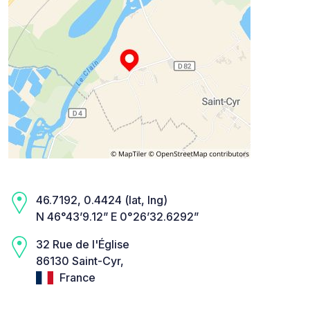
46.7192, 0.4424 (lat, lng)
N 46°43’9.12” E 0°26’32.6292”
32 Rue de l'Église
86130 Saint-Cyr,
France