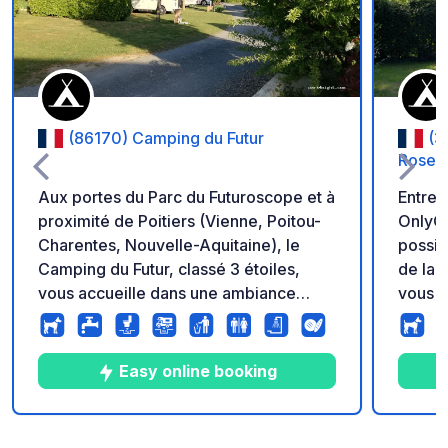
(86170) Camping du Futur
(3
Roser
Aux portes du Parc du Futuroscope et à
Entre 
proximité de Poitiers (Vienne, Poitou-
OnlyCa
Charentes, Nouvelle-Aquitaine), le
possib
Camping du Futur, classé 3 étoiles,
de la Touraine.
vous accueille dans une ambiance
vous p
familiale pour un séjour découverte ou
à la ri
pour une simple escale. Facilement
de ple
accessible, le Camping du Futur est à 5
canoë-
Easy online booking
minutes de la sortie d’autoroute de
préfér
l’A10 en direction du Sud de la France.
partag
Calme, convivial et tout confort, le
encore
8
197
4.8
★