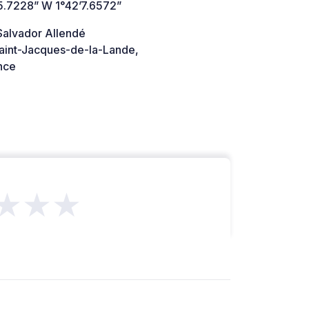
5.7228” W 1°42’7.6572”
Salvador Allendé
aint-Jacques-de-la-Lande,
nce
★★★