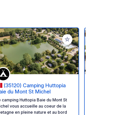
oris
Ajouter à vos favoris
(35120) Camping Huttopia
(5017
aie du Mont St Michel
- Haliotis
 camping Huttopia Baie du Mont St
Le camping 
chel vous accueille au coeur de la
situant dan
etagne en pleine nature et au bord
seulement 1