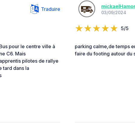
mickaelHamo
Traduire
03/09/2024
5/5
us pour le centre ville à
parking calme,de temps en
ne C6. Mais
faire du footing autour du 
pprentis pilotes de rallye
e tard dans la
s