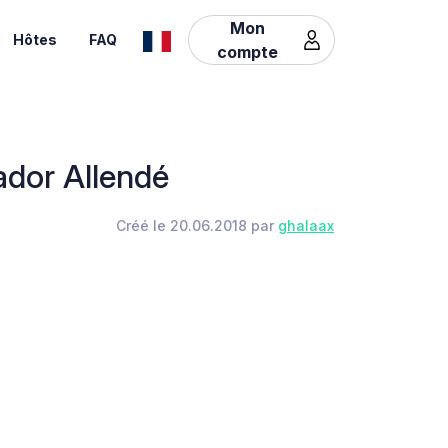
Mon
Hôtes
FAQ
compte
ador Allendé
Créé le 20.06.2018 par
ghalaax