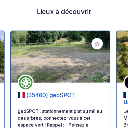
Lieux à découvrir
r à vos favoris
Ajouter à vos fav
(35460) geoSPOT
B
geoSPOT : stationnement plat au milieu
Le
des arbres, connectez-vous à cet
Mi
espace vert ! Rappel : - Pensez à
Br