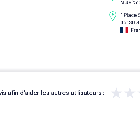
N 48°5’
1 Place 
35136 S
Fra
★★
s afin d’aider les autres utilisateurs :