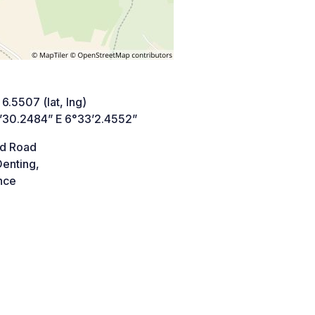
 6.5507 (lat, lng)
’30.2484” E 6°33’2.4552”
d Road
enting,
nce