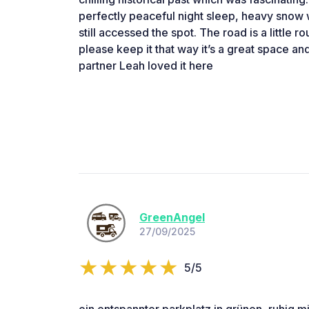
perfectly peaceful night sleep, heavy sno
still accessed the spot. The road is a little ro
please keep it that way it’s a great space a
partner Leah loved it here
GreenAngel
27/09/2025
5/5
ein entspannter parkplatz in grünen, ruhig 