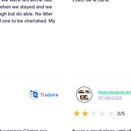
w when we stayed and we
ugh but do able. No litter
nd one to be cherished. My
mayapapayan
Traduire
07/06/2025
2/5
mit wenigen Gästen pro
It was a great place until