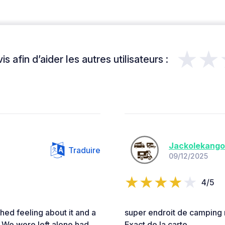
★★
s afin d’aider les autres utilisateurs :
Jackolekang
Traduire
09/12/2025
4/5
ched feeling about it and a
super endroit de camping m
g. We were left alone had
Exact de la carte