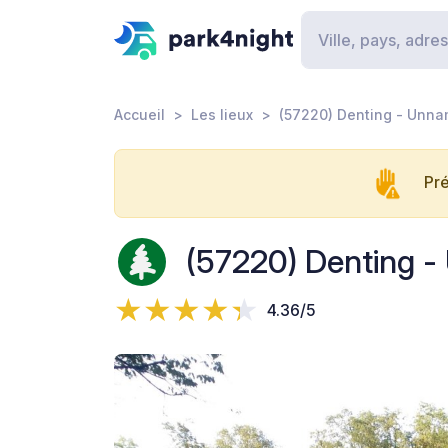
Accueil
Les lieux
(57220) Denting - Unn
Pré
(57220) Denting 
4.36/5