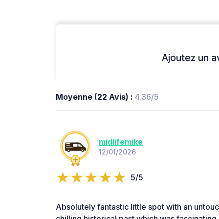
Ajoutez un avi
Moyenne (22 Avis) :
4.36/5
midlifemike
12/01/2026
5/5
Absolutely fantastic little spot with an untou
chilling historical past which was fascinatin