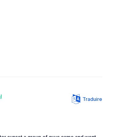
l
Traduire
 after sunset a group of guys came and went