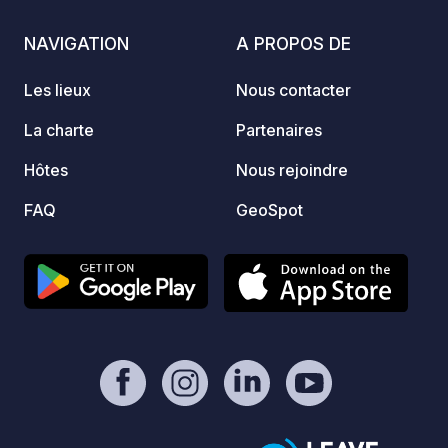
avec véhicule 4 € forfaitaire pour
autoro
l'électricité 1 € par chien
sèche-li
NAVIGATION
A PROPOS DE
réserv
notre 
Les lieux
Nous contacter
La charte
Partenaires
Hôtes
Nous rejoindre
FAQ
GeoSpot