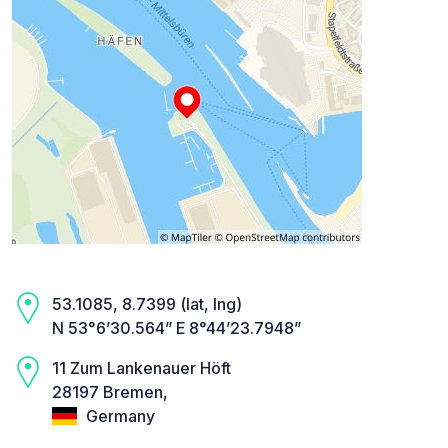
53.1085, 8.7399 (lat, lng)
N 53°6’30.564” E 8°44’23.7948”
11 Zum Lankenauer Höft
28197 Bremen,
Germany