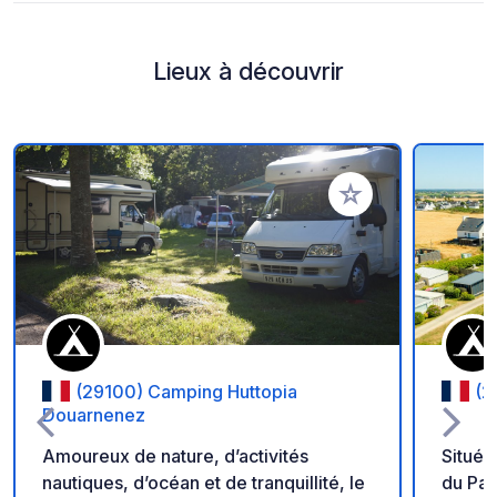
Lieux à découvrir
Ajouter à vos favori
(29100) Camping Huttopia
(2
Douarnenez
Amoureux de nature, d’activités
Situé 
nautiques, d’océan et de tranquillité, le
du Pay