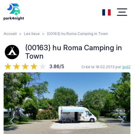
Accueil
Les lieux
(00163) hu Roma Camping in Town
(00163) hu Roma Camping in
Town
3.86/5
Créé le 18.02.2013 par
jpd2