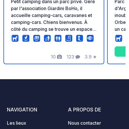
Petit camping dans un parc privé. Géré
Parc d
par l'association Giardini BoHo, il
d'Arge
accueille camping-cars, caravanes et
inoubl
camping-cars. Chiens bienvenus. À
Orbete
côté du camping se trouve un espace
un cad
de jeux pour tous les âges avec
en pleine nat
barbecue. Wi-Fi gratuit, toilettes,
11.194489 Tous les s
douche et lave-linge sont disponibles.
inclus : Branchage électrique Entre
Branchement électrique pour votre
10
123
3.9
★
campin
Photos
Commentaires
Note
camping-car moyennant un
chaude
supplément de 5 € par jour.
Aire d
Réservation en ligne sur notre site web
Barbec
ou par téléphone pour garantir votre
Anima
place et faciliter votre enregistrement.
NAVIGATION
A PROPOS DE
Les lieux
Nous contacter