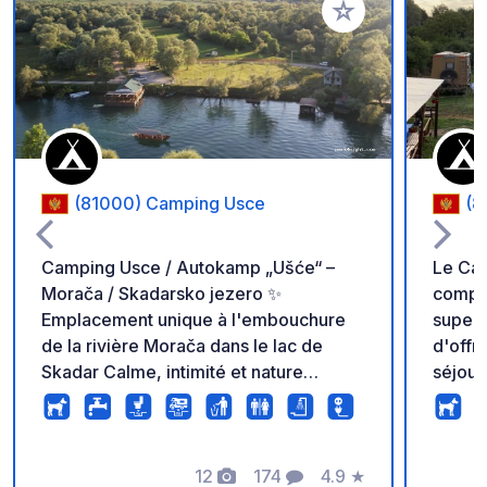
Ajouter à vos favori
(81000) Camping Usce
(8
Camping Usce / Autokamp „Ušće“ –
Le Cam
Morača / Skadarsko jezero ✨
comple
Emplacement unique à l'embouchure
superf
de la rivière Morača dans le lac de
d'offr
Skadar Calme, intimité et nature
séjour
préservée ✨Zones de camping pour
nature
camping-cars et tentes ⚡ Branchement
campeu
électrique Toilettes et douches
dispos
modernes (eau chaude) Internet Wi-Fi
12
174
4.9
★
douche