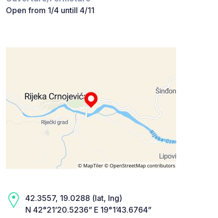
Open from 1/4 untill 4/11
42.3557, 19.0288 (lat, lng)
N 42°21’20.5236” E 19°1’43.6764”