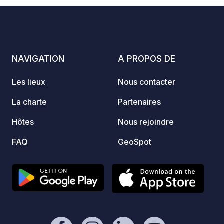
électriques et de délicieuses bières et
vous u
vins artisanaux slovènes.
réputé
Petit-
servis
comman
NAVIGATION
A PROPOS DE
déjeuner. Un parfait
confor
Les lieux
Nous contacter
de qua
La charte
Partenaires
Hôtes
Nous rejoindre
FAQ
GeoSpot