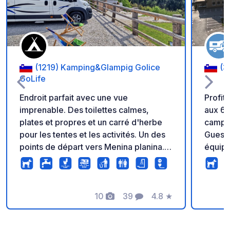
(1219) Kamping&Glampig Golice
(3
GoLife
Endroit parfait avec une vue
Profit
imprenable. Des toilettes calmes,
aux 6
plates et propres et un carré d'herbe
campin
pour les tentes et les activités. Un des
Guest
points de départ vers Menina planina.
équipé
Pour tous ceux qui aiment les vacances
avec a
actives, Menina planina, Kamniška
des do
bistrica et Velika planina sont des
Idéal 
endroits parfaits pour la randonnée et
10
39
4.8
★
l'hôte
Photos
Commentaires
Note
le vélo. Kamp Golice propose
deux, 
également la location de vélos
idéal 