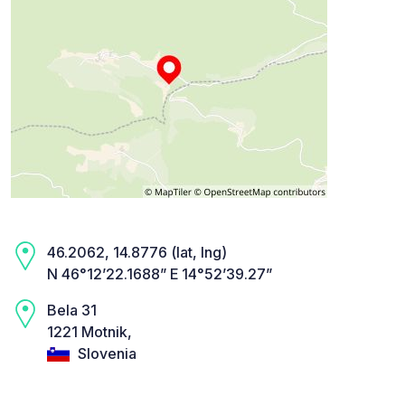
46.2062, 14.8776 (lat, lng)
N 46°12’22.1688” E 14°52’39.27”
Bela 31
1221 Motnik,
Slovenia