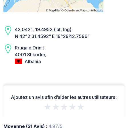
42.0421, 19.4952 (lat, lng)
N 42°2’31.4592” E 19°29’42.7596”
Rruga e Drinit
4001 Shkoder,
Albania
Ajoutez un avis afin d’aider les autres utilisateurs :
★★★★★
Moyenne (31 Avis) :
4.97/5