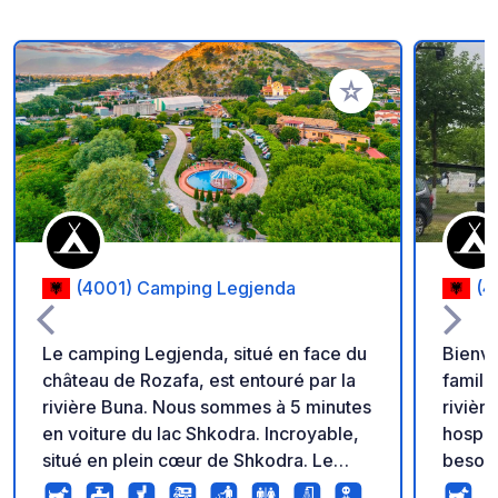
Ajouter à vos favori
(4001) Camping Legjenda
(4
Le camping Legjenda, situé en face du
Bienve
château de Rozafa, est entouré par la
familia
rivière Buna. Nous sommes à 5 minutes
rivièr
en voiture du lac Shkodra. Incroyable,
hospit
situé en plein cœur de Shkodra. Le
besoin
camping Legjenda s'étend sur 10 000
aventu