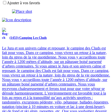
Ajouter à vos favoris
(1453) Camping Les Cluds
Le Jura et son univers calme et reposant, le camping des Cluds est
fait pour vous. Dans ce camping, vous vivrez un retour à la nature,
loin du stress de la vie quotidienne. Nous vous y accueillons toute
l’année à 1200 mètres d’altitude, sur un pâturage boisé parsemé
d’arbres centenaires. Si vous aimez le Jura et son univers calme et
reposant, le camping des Cluds est fait pour vous. Dans ce camping,
vous vivrez un retour à la nature, loin du stress de la vie quotidienne.
Nous vous y accueillons toute l’année à 1200 mètres d’altitude, sur
un pâturage boisé parsemé d’arbres centenaires. Nous vous
recevrons chaleureusement et ferons tout pour que votre séjour se
déroule harmonieusement. L’environnement est favorable tout à la
fois au repos et à la tranquillité qu’aux activités sportives :
randonnées, excursions pédestre, vélo, pétanque, ballades équestres,
natation (piscine à 10 minutes en voiture et lac à une demi-heure),
ski de fond et ski alpin, raquettes, etc. Que vous souhaitiez devenir