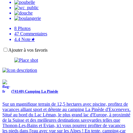
8
Photos
47
Commentaires
4.4
Note
★
Ajouter à vos favoris
(74140) Camping La Pinède
Sur un magnifique terrain de 12,5 hectares avec piscine, profitez de
vacances alliant sport et détente au camping La Pinède d'Excenevex.
Situé au bord du Lac Léman, le plus grand lac d'Europe, à proximité
de la Suisse et des meilleures destinations savoyardes telles que
Thonon-Les-Bains et Evian, ici vous pourrez profiter de vacances
les pieds dans l'eau avec vue sur les Alpes ! En tente, camping-car