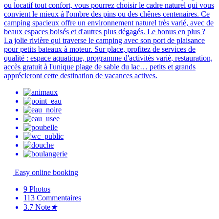
ou locatif tout confort, vous pourrez choisir le cadre naturel qui vous
convient le mieux à l'ombre des pins ou des chênes centenaires. Ce
camping spacieux offre un environnement naturel très varié, avec de
beaux espaces boisés et d'autres plus dégagés. Le bonus en plus ?
La jolie rivière qui traverse le camping avec son port de plaisance
pour petits bateaux à moteur. Sur place, profitez de services de
qualité : espace aquatique, programme d'activités varié, restauration,
accès gratuit à l'unique plage de sable du lac… petits et grands
apprécieront cette destination de vacances actives.
Easy online booking
9
Photos
113
Commentaires
3.7
Note
★