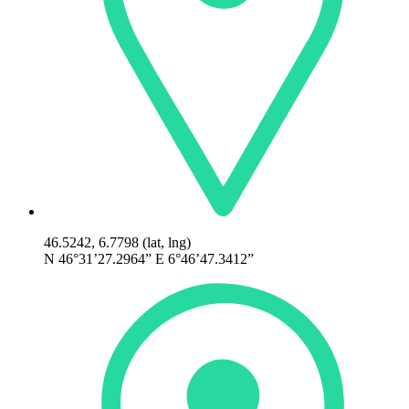
46.5242, 6.7798 (lat, lng)
N 46°31’27.2964” E 6°46’47.3412”