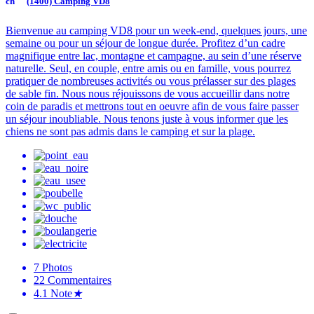
(1400) Camping VD8
Bienvenue au camping VD8 pour un week-end, quelques jours, une
semaine ou pour un séjour de longue durée. Profitez d’un cadre
magnifique entre lac, montagne et campagne, au sein d’une réserve
naturelle. Seul, en couple, entre amis ou en famille, vous pourrez
pratiquer de nombreuses activités ou vous prélasser sur des plages
de sable fin. Nous nous réjouissons de vous accueillir dans notre
coin de paradis et mettrons tout en oeuvre afin de vous faire passer
un séjour inoubliable. Nous tenons juste à vous informer que les
chiens ne sont pas admis dans le camping et sur la plage.
7
Photos
22
Commentaires
4.1
Note
★