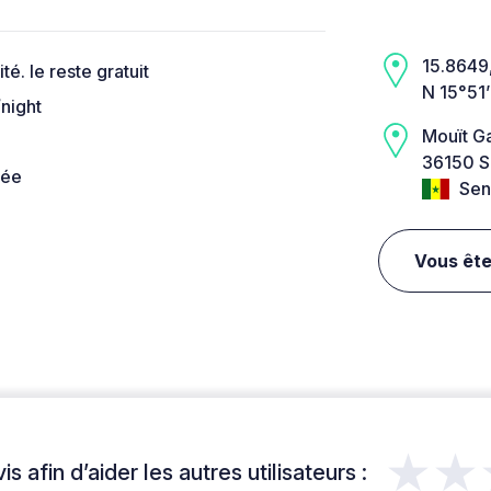
15.8649,
té. le reste gratuit
N 15°51
night
Mouït G
36150 Sa
née
Sen
Vous ête
★★
s afin d’aider les autres utilisateurs :