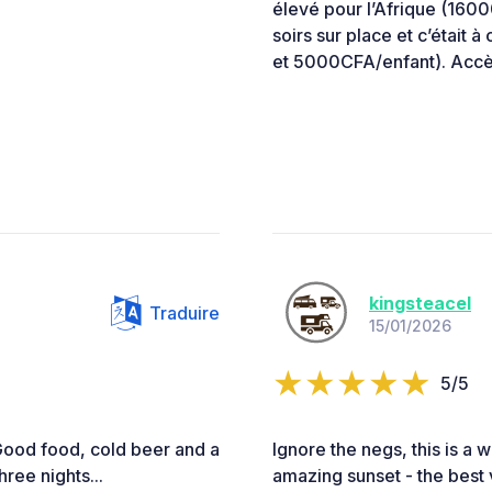
élevé pour l’Afrique (160
soirs sur place et c’était
et 5000CFA/enfant). Accè
kingsteacel
Traduire
15/01/2026
5/5
Good food, cold beer and a
Ignore the negs, this is a w
hree nights...
amazing sunset - the best v