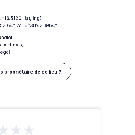
 -16.5120 (lat, lng)
’53.64” W 16°30’43.1964”
andiol
int-Louis,
egal
s propriétaire de ce lieu ?
★★★