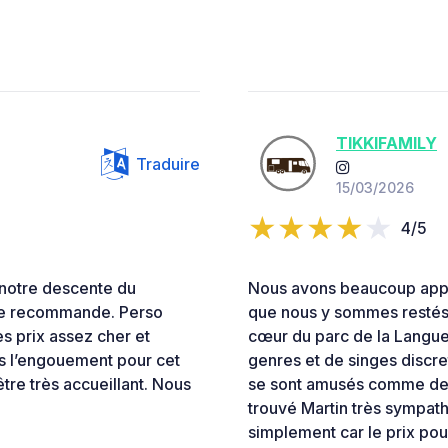
TIKKIFAMILY
Traduire
15/03/2026
4/5
notre descente du
Nous avons beaucoup appré
 le recommande. Perso
que nous y sommes restés 
es prix assez cher et
cœur du parc de la Langue
as l’engouement pour cet
genres et de singes discret
’être très accueillant. Nous
se sont amusés comme des 
trouvé Martin très sympath
simplement car le prix pour