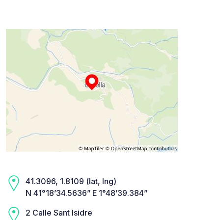
41.3096, 1.8109 (lat, lng)
N 41°18’34.5636” E 1°48’39.384”
2 Calle Sant Isidre