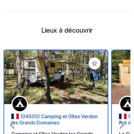
Lieux à découvrir
Ajouter à vos favori
(04500) Camping et Gîtes Verdon
(0
les Grands Domaines
Pré du
Camping et Gîtes Verdon les Grands
Le Ca