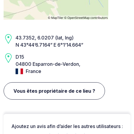
43.7352, 6.0207 (lat, lng)
N 43°44’6.7164” E 6°1’14.664”
D15
04800 Esparron-de-Verdon,
France
Vous êtes propriétaire de ce lieu ?
Ajoutez un avis afin d’aider les autres utilisateurs :