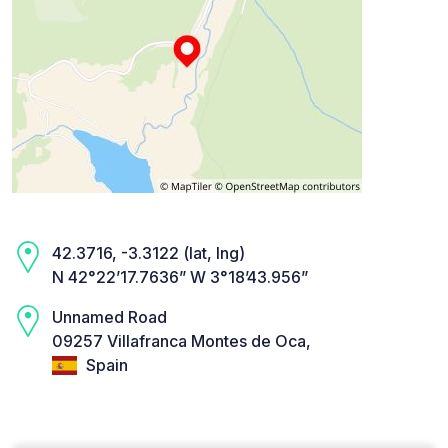
42.3716, -3.3122 (lat, lng)
N 42°22’17.7636” W 3°18’43.956”
Unnamed Road
09257 Villafranca Montes de Oca,
Spain