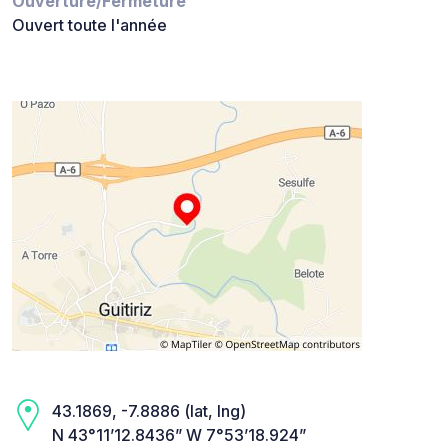
Ouverture/Fermeture
Ouvert toute l'année
43.1869, -7.8886 (lat, lng)
N 43°11’12.8436” W 7°53’18.924”