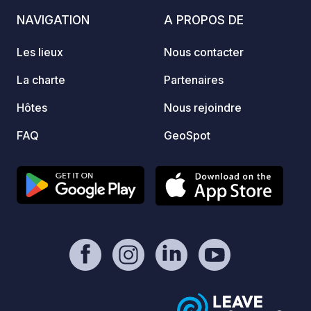
couran
NAVIGATION
A PROPOS DE
Le cam
sécuri
Les lieux
Nous contacter
20 min
IT022
La charte
Partenaires
Hôtes
Nous rejoindre
FAQ
GeoSpot