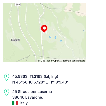
45.9363, 11.3193 (lat, lng)
N 45°56’10.6728” E 11°19’9.48”
45 Strada per Luserna
38046 Lavarone,
Italy