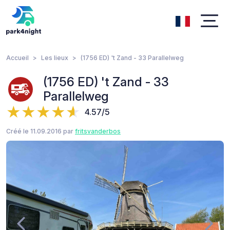
Accueil
Les lieux
(1756 ED) 't Zand - 33 Parallelweg
(1756 ED) 't Zand - 33
Parallelweg
4.57/5
Créé le 11.09.2016 par
fritsvanderbos