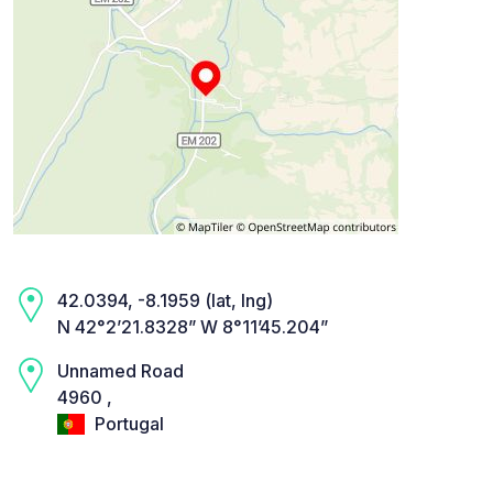
42.0394, -8.1959 (lat, lng)
N 42°2’21.8328” W 8°11’45.204”
Unnamed Road
4960 ,
Portugal