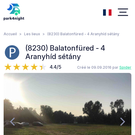
Accueil
Les lieux
(8230) Balatonfüred - 4 Aranyhíd sétány
(8230) Balatonfüred - 4
Aranyhíd sétány
4.4/5
Créé le 09.09.2016 par
Spider