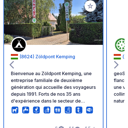
Ajouter à vos favori
(8624) Zöldpont Kemping
()
Bienvenue au Zöldpont Kemping, une
geoSPO
entreprise familiale de deuxième
flanc 
génération qui accueille des voyageurs
une vu
depuis 1991. Forts de nos 35 ans
collin
d'expérience dans le secteur de
nature
l'accueil, nous vous proposons un
amoure
terrain verdoyant et bien entretenu en
randon
plein cœur de Balatonszárszó. Le
voyageu