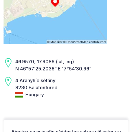
46.9570, 17.9086 (lat, lng)
N 46°57’25.2036” E 17°54’30.96”
4 Aranyhíd sétány
8230 Balatonfüred,
Hungary
Ajoutez un avis afin d’aider les autres utilisateurs :