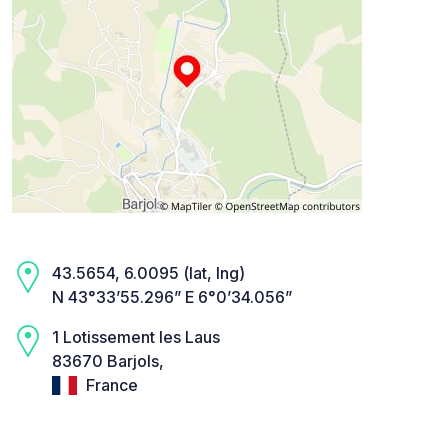
43.5654, 6.0095 (lat, lng)
N 43°33’55.296” E 6°0’34.056”
1 Lotissement les Laus
83670 Barjols,
France