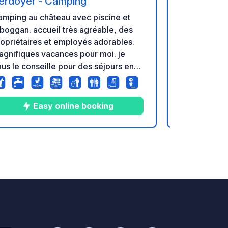
erdoyer - Camping
Verdoyer 
mping au château avec piscine et
Camping au 
boggan. accueil très agréable, des
toboggan. ac
opriétaires et employés adorables.
propriétaire
gnifiques vacances pour moi. je
magnifiques
us le conseille pour des séjours en
vous le cons
mille. camping-cars accueillis avec
famille. cam
aisir, bref super pour passer de
plaisir, bre
onnes vacances.
bonnes vaca
Easy online booking
E
8
14
4.6
★
Photos
Commentaires
Note