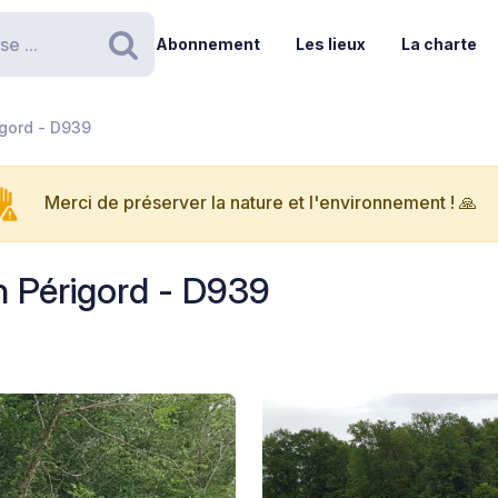
Abonnement
Les lieux
La charte
Rechercher
igord - D939
Merci de préserver la nature et l'environnement ! 🙏
n Périgord - D939