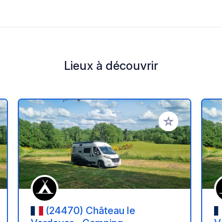
Lieux à découvrir
r à vos favoris
Ajouter à vos fav
(24470) Château le