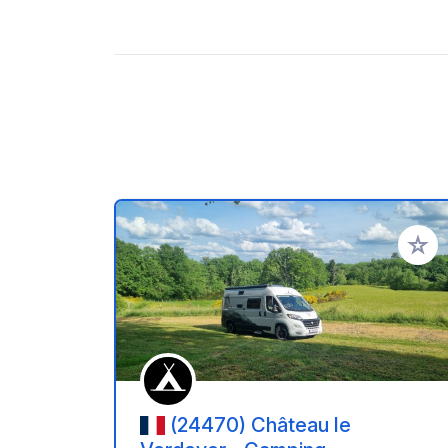
Ajoute
(24470) Château le