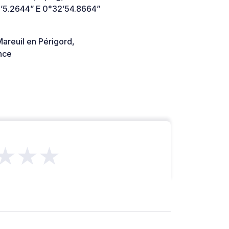
’5.2644” E 0°32’54.8664”
areuil en Périgord,
nce
★★★