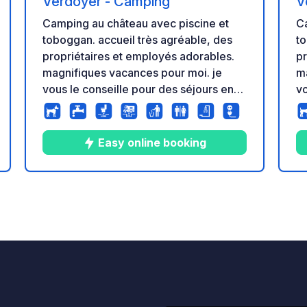
Verdoyer - Camping
V
Camping au château avec piscine et
Ca
toboggan. accueil très agréable, des
to
propriétaires et employés adorables.
pr
magnifiques vacances pour moi. je
ma
vous le conseille pour des séjours en
vo
famille. camping-cars accueillis avec
fa
plaisir, bref super pour passer de
pl
bonnes vacances.
b
Easy online booking
8
14
4.6
★
s
Photos
Commentaires
Note