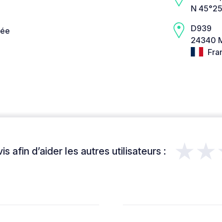
N 45°25
D939
née
24340 M
Fra
★★
s afin d’aider les autres utilisateurs :