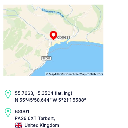
55.7663, -5.3504 (lat, lng)
N 55°45’58.644” W 5°21’1.5588”
B8001
PA29 6XT Tarbert,
United Kingdom