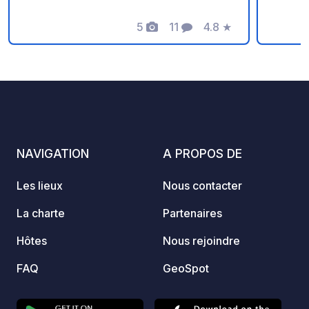
ouvert
5
11
4.8
★
et dis
Photos
Commentaires
Note
des ea
électr
vidang
recycl
vaisse
(possi
nécess
NAVIGATION
A PROPOS DE
le tout
l'empl
Les lieux
Nous contacter
regorge
Falkir
La charte
Partenaires
sont f
Hôtes
Nous rejoindre
grâce 
routes
FAQ
GeoSpot
empla
et pay
sur l'