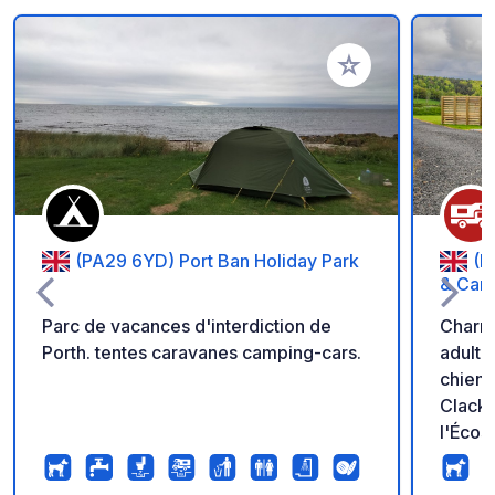
Ajouter à vos favori
(PA29 6YD) Port Ban Holiday Park
(F
& Car
Parc de vacances d'interdiction de
Charma
Porth. tentes caravanes camping-cars.
adulte
chiens
Clackm
l'Écos
Ochil 
grands