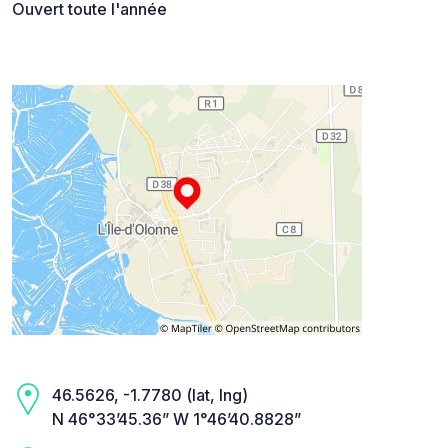
Ouvert toute l'année
46.5626, -1.7780 (lat, lng)
N 46°33’45.36” W 1°46’40.8828”