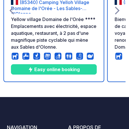
(85340) Camping Yelloh Village
(8
Domaine de l'Orée - Les Sables-
d'Olonne
Yellow village Domaine de l'Orée ****
Bienve
Emplacements avec électricité, espace
de cam
aquatique, restaurant, à 2 pas d'une
voyage
magnifique piste cyclable qui mène
renonc
aux Sables d'Olonne.
Domain
Riez, 
accuei
nature
Easy online booking
seulem
la plage
aire e
9
7
3.4
★
Photos
Commentaires
Note
besoin
séjour
profit
équipe
intéri
NAVIGATION
A PROPOS DE