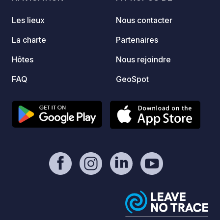
mi-nov
(juille
Les lieux
Nous contacter
enfants,
Nomade
La charte
Partenaires
l’anné
Hôtes
Nous rejoindre
séjour
mainte
FAQ
GeoSpot
empla
sur pl
Entre 
Hilair
idéale
vélo e