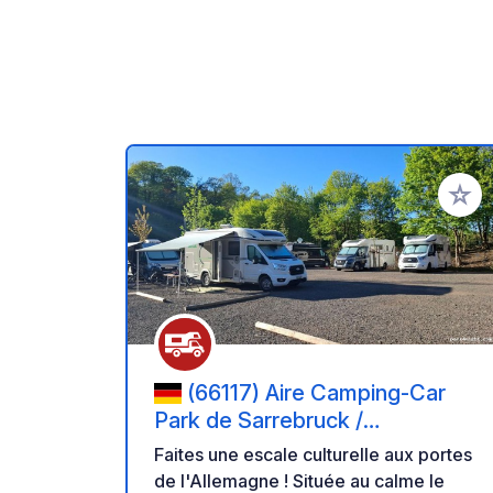
Ajoute
(66117) Aire Camping-Car
Park de Sarrebruck /
Saarbrücken (Allemagne) –
Faites une escale culturelle aux portes
Étape Urbaine et Bords de
de l'Allemagne ! Située au calme le