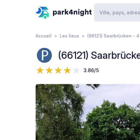
Accueil
Les lieux
(66121) Saarbrücken -
(66121) Saarbrüc
3.86/5