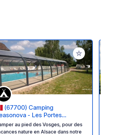
oris
Ajouter à vos favoris
(67700) Camping
(67310
easonova - Les Portes
- L'Orée d
'Alsace
amper au pied des Vosges, pour des
Séjournez a
cances nature en Alsace dans notre
d'Alsace, à 