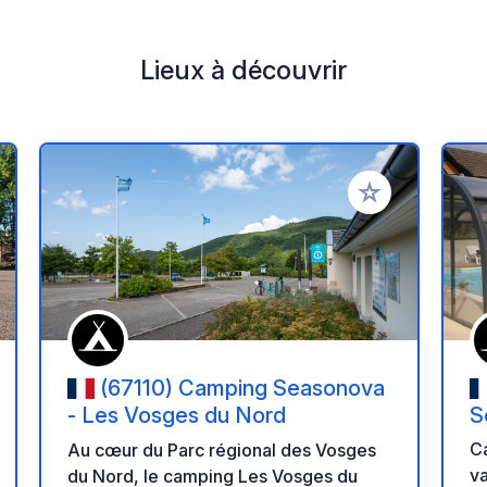
Lieux à découvrir
r à vos favoris
Ajouter à vos fav
(67110) Camping Seasonova
- Les Vosges du Nord
S
d
C
Au cœur du Parc régional des Vosges
va
du Nord, le camping Les Vosges du