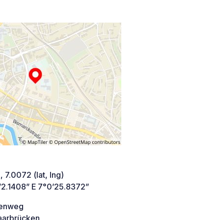
 7.0072 (lat, lng)
’2.1408” E 7°0’25.8372”
senweg
aarbrücken,