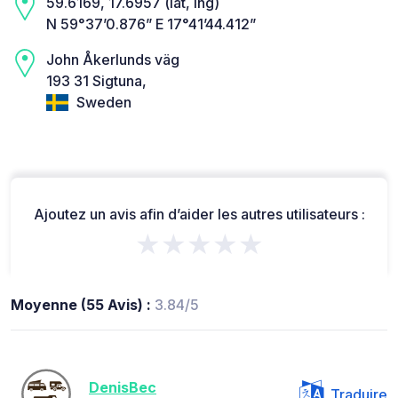
59.6169, 17.6957 (lat, lng)
N 59°37’0.876” E 17°41’44.412”
John Åkerlunds väg
193 31 Sigtuna,
Sweden
Ajoutez un avis afin d’aider les autres utilisateurs :
★★★★★
Moyenne (55 Avis) :
3.84/5
DenisBec
Traduire