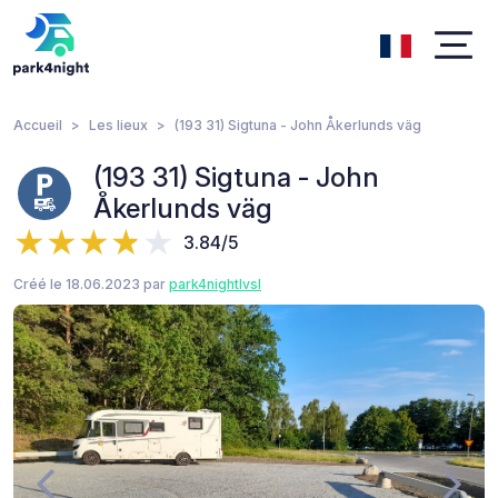
Accueil
Les lieux
(193 31) Sigtuna - John Åkerlunds väg
(193 31) Sigtuna - John
Åkerlunds väg
3.84/5
Créé le 18.06.2023 par
park4nightlvsl