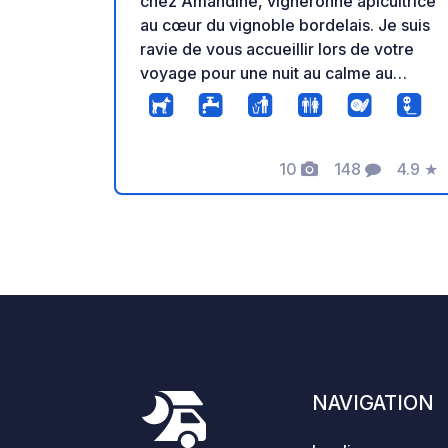
chez Amandine, vigneronne apicultrice
au cœur du vignoble bordelais. Je suis
ravie de vous accueillir lors de votre
voyage pour une nuit au calme au
milieu de mes vignes. Vous pourrez
stationner au milieu des rangs de
vignes, seul au monde entouré par la
10
148
4.9
★
nature! Un moment authentique! Cadre
Photos
Commentaires
Note
magnifique avec vue sur un Château du
Moyen Age! Emplacement, nuitée et
accès aux toilettes sèches : prix libre!
Je travaille dans les vignes donc
m'appeler ou m'envoyer un message
pour prévenir de votre arrivée, pour
que je puisse vous accueillir!
Découverte des vins de la cave : Blanc
Sec, Blanc Moelleux, Rosé, Rouge
NAVIGATION
Bordeaux Supérieur (de nombreux
millésimes de 2014 à 1993), et nos