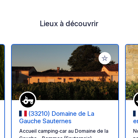
Lieux à découvrir
r à vos favoris
Ajouter à vos fav
(33210) Domaine de La
Gauche Sauternes
e
Accueil camping‑car au Domaine de la
No