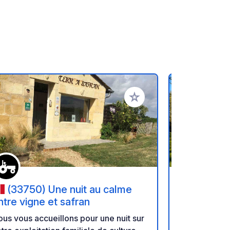
oris
Ajouter à vos favoris
(33750) Une nuit au calme
(33370
ntre vigne et safran
Bienvenue a
us vous accueillons pour une nuit sur