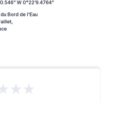
’0.546” W 0°22’9.4764”
 du Bord de l'Eau
illet,
nce
★★★