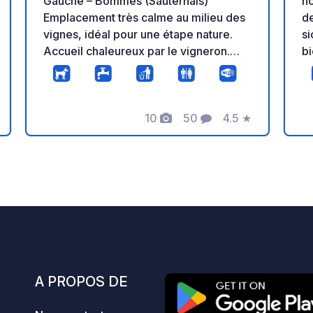
Gauche – Bommes (Sauternais)
no
Emplacement très calme au milieu des
de
vignes, idéal pour une étape nature.
si
Accueil chaleureux par le vigneron.
b
Visite du chai et dégustation de nos
d'
vins (Sauternes, moelleux, blanc sec,
pr
demi-sec). Stationnement gratuit ou
dé
10
50
4.5
★
petite participation bienvenue. Terrain
go
Photos
Commentaires
Note
plat, accès facile, environnement très
gr
tranquille. Vente directe au domaine.
pl
Réservation conseillée. English spoken
couc
– Deutsch verstanden – Nederlands ok
sur pla
At
di
A PROPOS DE