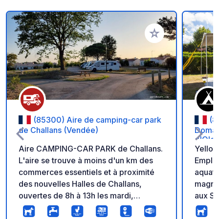
Ajouter à vos favori
(85300) Aire de camping-car park
(8
de Challans (Vendée)
Domain
d'Olo
Aire CAMPING-CAR PARK de Challans.
Yellow
L'aire se trouve à moins d'un km des
Emplac
commerces essentiels et à proximité
aquati
des nouvelles Halles de Challans,
magnif
ouvertes de 8h à 13h les mardi,
aux Sa
mercredi, vendredi, samedi et
dimanche réunissant 33 commerçants