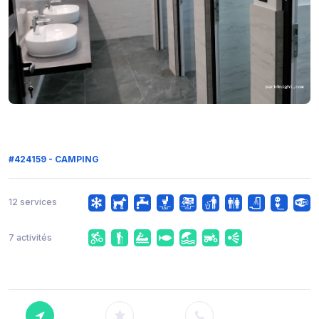
#424159 - CAMPING
12 services
7 activités