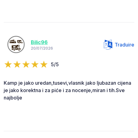
Bilic96
Traduire
20/07/2026
5/5
Kamp je jako uredan,tusevi,vlasnik jako ljubazan cijena
je jako korektna i za piće i za nocenje,miran i tih.Sve
najbolje