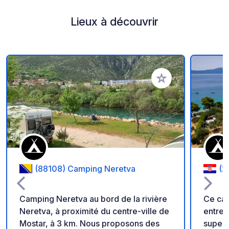
Lieux à découvrir
Ajouter à vos favori
(88108) Camping Neretva
(2
Camping Neretva au bord de la rivière
Ce cam
Neretva, à proximité du centre-ville de
entret
Mostar, à 3 km. Nous proposons des
superb