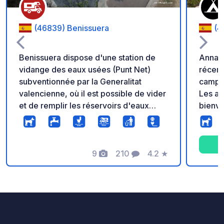
(46839) Benissuera
(4
Benissuera dispose d'une station de
Anna 
vidange des eaux usées (Punt Net)
récemm
subventionnée par la Generalitat
campin
valencienne, où il est possible de vider
Les an
et de remplir les réservoirs d'eaux
bienvenus ! Utilis
grises et noires pour 4 € par jour. Le
**Park
personnel de la mairie est chargé de
tarif imbattabl
percevoir les frais d'utilisation du
Point 
terrain de camping. Des branchements
9
210
4.2
★
d'eau 
Photos
Commentaires
Note
électriques sont disponibles pour 3 €
commun
grâce à des jetons, en vente à la mairie
piscin
de 8h00 à 15h00 et le mercredi après-
midi jusqu'à 19h00. Ces jetons sont
également disponibles au bar