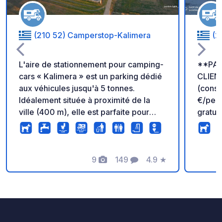
(210 52) Camperstop-Kalimera
(2
L'aire de stationnement pour camping-
**PAR
cars « Kalimera » est un parking dédié
CLIEN
aux véhicules jusqu'à 5 tonnes.
(cons
Idéalement située à proximité de la
€/personne)** 
ville (400 m), elle est parfaite pour
gratui
ceux qui recherchent calme et
de votr
tranquillité dans un cadre bien
pouvez
entretenu. Le théâtre d'Épidaure se
vous le souh
trouve à 4 km. Les propriétaires parlent
9
149
4.9
★
lave-l
Photos
Commentaires
Note
allemand, anglais, français et grec.
sont payants. Un 
Services modernes pour camping-
proxim
cars, incluant toilettes et douches.
un acc
Emplacements goudronnés et propres
campin
par tous les temps. Magnifique vue
propos