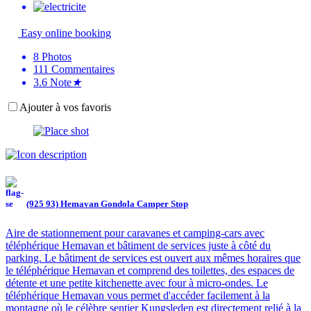
Easy online booking
8
Photos
111
Commentaires
3.6
Note
★
Ajouter à vos favoris
(925 93) Hemavan Gondola Camper Stop
Aire de stationnement pour caravanes et camping-cars avec
téléphérique Hemavan et bâtiment de services juste à côté du
parking. Le bâtiment de services est ouvert aux mêmes horaires que
le téléphérique Hemavan et comprend des toilettes, des espaces de
détente et une petite kitchenette avec four à micro-ondes. Le
téléphérique Hemavan vous permet d'accéder facilement à la
montagne où le célèbre sentier Kungsleden est directement relié à la