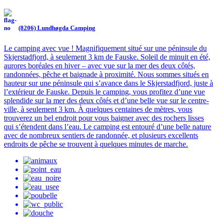
(8206) Lundhøgda Camping
Le camping avec vue ! Magnifiquement situé sur une péninsule du
Skjerstadfjord, à seulement 3 km de Fauske. Soleil de minuit en été,
aurores boréales en hiver – avec vue sur la mer des deux côtés,
randonnées, pêche et baignade à proximité. Nous sommes situés en
hauteur sur une péninsule qui s’avance dans le Skjerstadfjord, juste à
l’extérieur de Fauske. Depuis le camping, vous profitez d’une vue
splendide sur la mer des deux côtés et d’une belle vue sur le centre-
ville, à seulement 3 km. À quelques centaines de mètres, vous
trouverez un bel endroit pour vous baigner avec des rochers lisses
qui s’étendent dans l’eau. Le camping est entouré d’une belle nature
avec de nombreux sentiers de randonnée, et plusieurs excellents
endroits de pêche se trouvent à quelques minutes de marche.