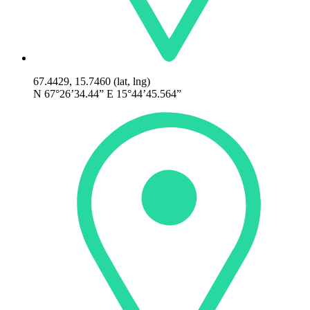
67.4429, 15.7460 (lat, lng)
N 67°26’34.44” E 15°44’45.564”