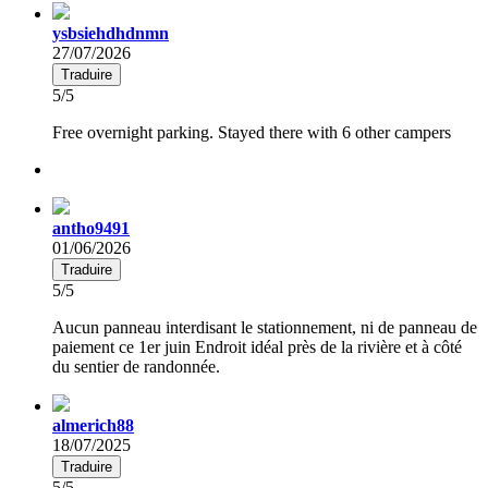
ysbsiehdhdnmn
27/07/2026
Traduire
5/5
Free overnight parking. Stayed there with 6 other campers
antho9491
01/06/2026
Traduire
5/5
Aucun panneau interdisant le stationnement, ni de panneau de
paiement ce 1er juin Endroit idéal près de la rivière et à côté
du sentier de randonnée.
almerich88
18/07/2025
Traduire
5/5