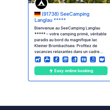
(91738) SeeCamping
Langlau *****
Bienvenue au SeeCamping Langlau
***** – votre camping primé, véritable
paradis au bord du magnifique lac
Kleiner Brombachsee. Profitez de
vacances relaxantes dans un cadre
lacustre exceptionnel, avec un large
éventail d'activités de loisirs et
d'activités familiales pour tous les
Easy online booking
âges. Notre camping moderne,
accessible avec un forfait vacances,
offre l'expérience idéale à chacun :
10
67
4.6
★
Photos
Commentaire
Note
des emplacements standards
confortables aux emplacements
confort spacieux, en passant par les