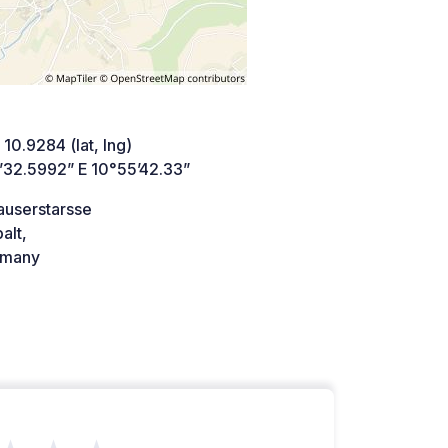
 10.9284 (lat, lng)
’32.5992” E 10°55’42.33”
auserstarsse
alt,
many