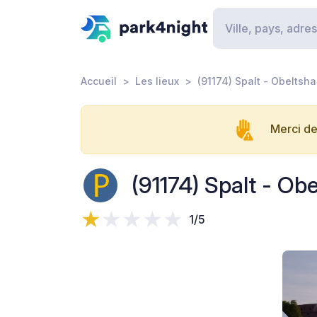
Accueil
Les lieux
(91174) Spalt - Obeltsh
Merci de
(91174) Spalt - Ob
1/5