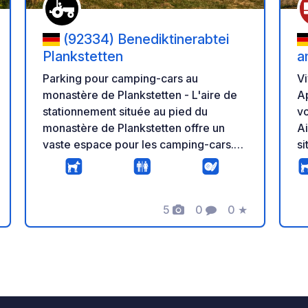
(92334) Benediktinerabtei
Plankstetten
a
Parking pour camping-cars au
V
monastère de Plankstetten - L'aire de
A
stationnement située au pied du
vous. Campi
monastère de Plankstetten offre un
Ai
vaste espace pour les camping-cars.
si
De là, vous pourrez admirer une vue
e
imprenable sur la vallée de la Sulz et
Ne
contempler de magnifiques levers de
1
5
0
0
★
soleil. Le canal Main-Danube, tout
pr
Photos
Commentaire
Note
proche, invite à de paisibles
un
promenades à pied ou à vélo. La
go
s
taverne du monastère, récemment
br
rénovée, et sa terrasse en plein air
1
raviront les gourmands avec une bière
ré