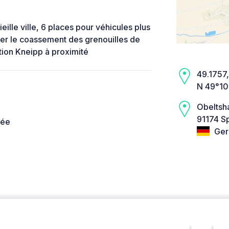
eille ville, 6 places pour véhicules plus
orter le coassement des grenouilles de
ation Kneipp à proximité
49.1757,
N 49°10
Obeltsh
91174 Sp
née
Ger