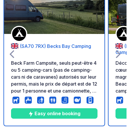
Ajouter à vos favori
(SA70 7RX) Becks Bay Camping
(L
Campin
Beck Farm Campsite, seuls peut-être 4
Découv
ou 5 camping-cars (pas de camping-
cœur du P
cars ni de caravanes) autorisés sur leur
magnif
permis, mais le prix de départ est de 12
Beacon
pour 1 personne et une camionnette, à
campin
peu près le meilleur à proximité de
aux vo
Tenby. Vraiment une belle initiative
pas, l
écologique avec un magasin de ferme
de bel
Easy online booking
ouvert jusqu'à 5 heures et qui fait de la
l'eau,
nourriture. Ils sont gros sur le
paddle