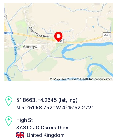
51.8663, -4.2645 (lat, lng)
N 51°51’58.752” W 4°15’52.272”
High St
SA31 2JG Carmarthen,
United Kingdom