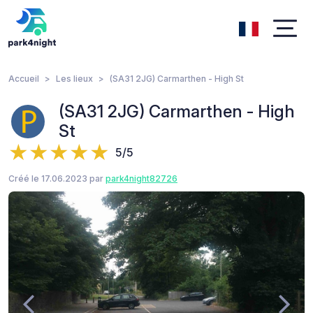
Accueil
Les lieux
(SA31 2JG) Carmarthen - High St
(SA31 2JG) Carmarthen - High
St
5/5
Créé le 17.06.2023 par
park4night82726