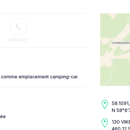
CONTACT
ée comme emplacement camping-car.
58.1091,
N 58°6’
née
130 VI
460 12 