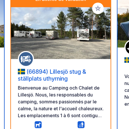
r à vos favoris
Ajouter à vos fav
(66894) Lillesjö stug &
Vo
ställplats uthyrning
n
Bienvenue au Camping och Chalet de
ca
Lillesjö. Nous, les responsables du
N
camping, sommes passionnés par le
en
calme, la nature et l'accueil chaleureux.
é
Les emplacements 1 à 6 sont contigus,
ch
suivis de l'emplacement 7, légèrement
qu