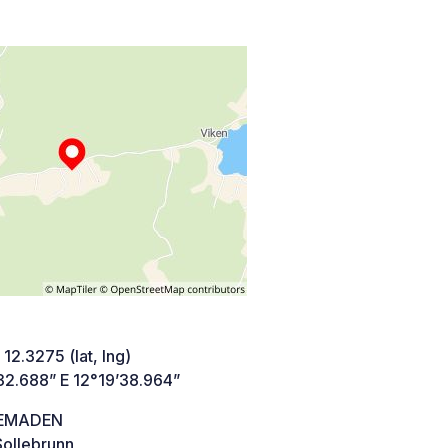
 12.3275 (lat, lng)
32.688” E 12°19’38.964”
KEMADEN
Sollebrunn,