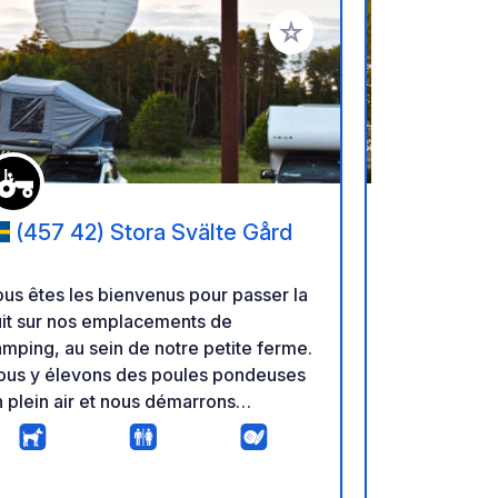
oris
Ajouter à vos favoris
(457 42) Stora Svälte Gård
(452 9
us êtes les bienvenus pour passer la
Bienvenue à
uit sur nos emplacements de
d'algues, de
mping, au sein de notre petite ferme.
Découvrez le
ous y élevons des poules pondeuses
Daftöland, 
 plein air et nous démarrons
jeux, son thé
galement un élevage de poulets de
station baln
air en plein air. De plus, nous avons
centre de bi
elques abeilles qui butinent et nous
boutiques, p
E