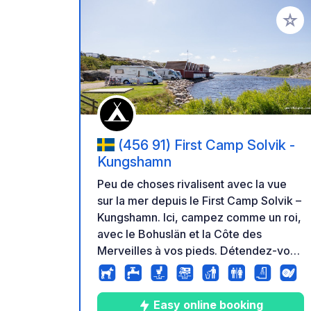
Ajoute
(456 91) First Camp Solvik -
Kungshamn
Peu de choses rivalisent avec la vue
sur la mer depuis le First Camp Solvik –
Kungshamn. Ici, campez comme un roi,
avec le Bohuslän et la Côte des
Merveilles à vos pieds. Détendez-vous
en toute simplicité : réveillez-vous
avec l'odeur du pain frais de la
boulangerie et profitez de la plage
Easy online booking