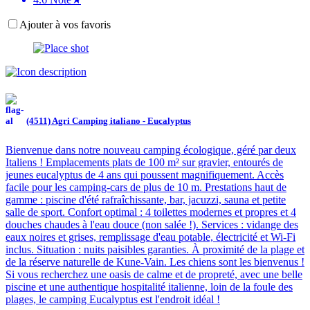
Ajouter à vos favoris
(4511) Agri Camping italiano - Eucalyptus
Bienvenue dans notre nouveau camping écologique, géré par deux
Italiens ! Emplacements plats de 100 m² sur gravier, entourés de
jeunes eucalyptus de 4 ans qui poussent magnifiquement. Accès
facile pour les camping-cars de plus de 10 m. Prestations haut de
gamme : piscine d'été rafraîchissante, bar, jacuzzi, sauna et petite
salle de sport. Confort optimal : 4 toilettes modernes et propres et 4
douches chaudes à l'eau douce (non salée !). Services : vidange des
eaux noires et grises, remplissage d'eau potable, électricité et Wi-Fi
inclus. Situation : nuits paisibles garanties. À proximité de la plage et
de la réserve naturelle de Kune-Vain. Les chiens sont les bienvenus !
Si vous recherchez une oasis de calme et de propreté, avec une belle
piscine et une authentique hospitalité italienne, loin de la foule des
plages, le camping Eucalyptus est l'endroit idéal !