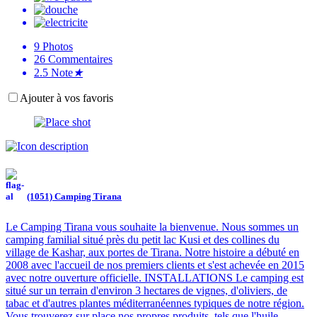
9
Photos
26
Commentaires
2.5
Note
★
Ajouter à vos favoris
(1051) Camping Tirana
Le Camping Tirana vous souhaite la bienvenue. Nous sommes un
camping familial situé près du petit lac Kusi et des collines du
village de Kashar, aux portes de Tirana. Notre histoire a débuté en
2008 avec l'accueil de nos premiers clients et s'est achevée en 2015
avec notre ouverture officielle. INSTALLATIONS Le camping est
situé sur un terrain d'environ 3 hectares de vignes, d'oliviers, de
tabac et d'autres plantes méditerranéennes typiques de notre région.
Vous trouverez sur place nos propres produits, tels que l'huile