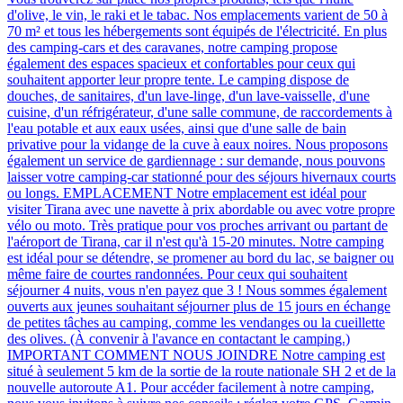
d'olive, le vin, le raki et le tabac. Nos emplacements varient de 50 à
70 m² et tous les hébergements sont équipés de l'électricité. En plus
des camping-cars et des caravanes, notre camping propose
également des espaces spacieux et confortables pour ceux qui
souhaitent apporter leur propre tente. Le camping dispose de
douches, de sanitaires, d'un lave-linge, d'un lave-vaisselle, d'une
cuisine, d'un réfrigérateur, d'une salle commune, de raccordements à
l'eau potable et aux eaux usées, ainsi que d'une salle de bain
privative pour la vidange de la cuve à eaux noires. Nous proposons
également un service de gardiennage : sur demande, nous pouvons
laisser votre camping-car stationné pour des séjours hivernaux courts
ou longs. EMPLACEMENT Notre emplacement est idéal pour
visiter Tirana avec une navette à prix abordable ou avec votre propre
vélo ou moto. Très pratique pour vos proches arrivant ou partant de
l'aéroport de Tirana, car il n'est qu'à 15-20 minutes. Notre camping
est idéal pour se détendre, se promener au bord du lac, se baigner ou
même faire de courtes randonnées. Pour ceux qui souhaitent
séjourner 4 nuits, vous n'en payez que 3 ! Nous sommes également
ouverts aux jeunes souhaitant séjourner plus de 15 jours en échange
de petites tâches au camping, comme les vendanges ou la cueillette
des olives. (À convenir à l'avance en contactant le camping.)
IMPORTANT COMMENT NOUS JOINDRE Notre camping est
situé à seulement 5 km de la sortie de la route nationale SH 2 et de la
nouvelle autoroute A1. Pour accéder facilement à notre camping,