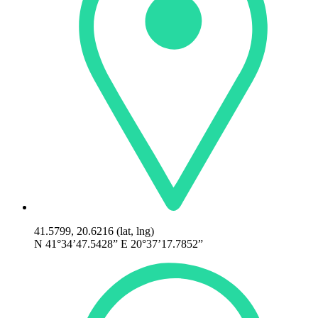
41.5799, 20.6216 (lat, lng)
N 41°34’47.5428” E 20°37’17.7852”