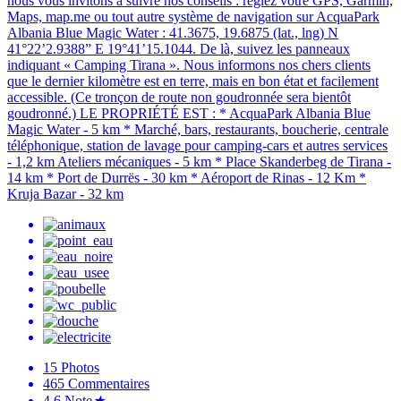
nous vous invitons à suivre nos conseils : réglez votre GPS, Garmin,
Maps, map.me ou tout autre système de navigation sur AcquaPark
Albania Blue Magic Water : 41.3675, 19.6875 (lat., lng) N
41°22’2.9388” E 19°41’15.1044. De là, suivez les panneaux
indiquant « Camping Tirana ». Nous informons nos chers clients
que le dernier kilomètre est en terre, mais en bon état et facilement
accessible. (Ce tronçon de route non goudronnée sera bientôt
goudronné.) LE PROPRIÉTÉ EST : * AcquaPark Albania Blue
Magic Water - 5 km * Marché, bars, restaurants, boucherie, centrale
téléphonique, station de lavage pour camping-cars et autres services
- 1,2 km Ateliers mécaniques - 5 km * Place Skanderbeg de Tirana -
14 km * Port de Durrës - 30 km * Aéroport de Rinas - 12 Km *
Kruja Bazar - 32 km
15
Photos
465
Commentaires
4.6
Note
★