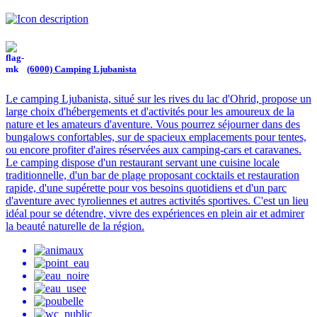
(6000) Camping Ljubanista
Le camping Ljubanista, situé sur les rives du lac d'Ohrid, propose un
large choix d'hébergements et d'activités pour les amoureux de la
nature et les amateurs d'aventure. Vous pourrez séjourner dans des
bungalows confortables, sur de spacieux emplacements pour tentes,
ou encore profiter d'aires réservées aux camping-cars et caravanes.
Le camping dispose d'un restaurant servant une cuisine locale
traditionnelle, d'un bar de plage proposant cocktails et restauration
rapide, d'une supérette pour vos besoins quotidiens et d'un parc
d'aventure avec tyroliennes et autres activités sportives. C'est un lieu
idéal pour se détendre, vivre des expériences en plein air et admirer
la beauté naturelle de la région.