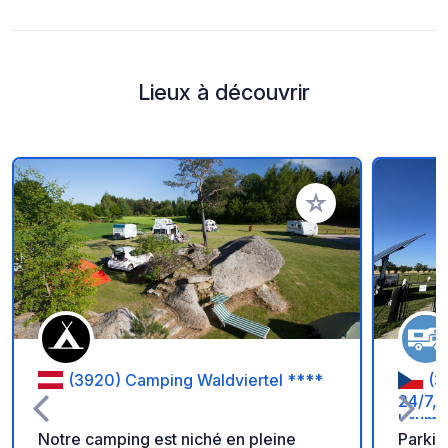
Lieux à découvrir
Ajouter à vos favori
(3920) Camping Waldviertel ****
(3
24/7, 
Kruml
Notre camping est niché en pleine
Parkin