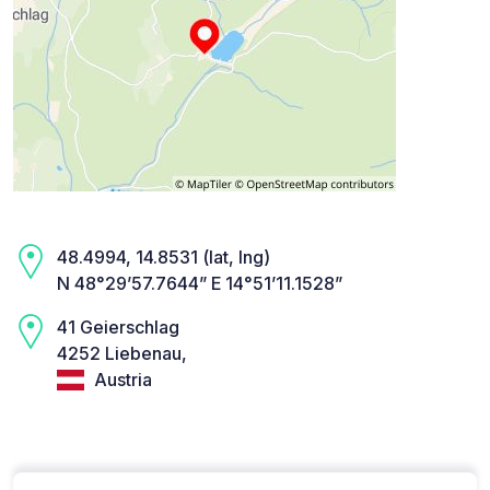
48.4994, 14.8531 (lat, lng)
N 48°29’57.7644” E 14°51’11.1528”
41 Geierschlag
4252 Liebenau,
Austria