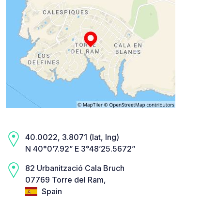
40.0022, 3.8071 (lat, lng)
N 40°0’7.92” E 3°48’25.5672”
82 Urbanització Cala Bruch
07769 Torre del Ram,
Spain