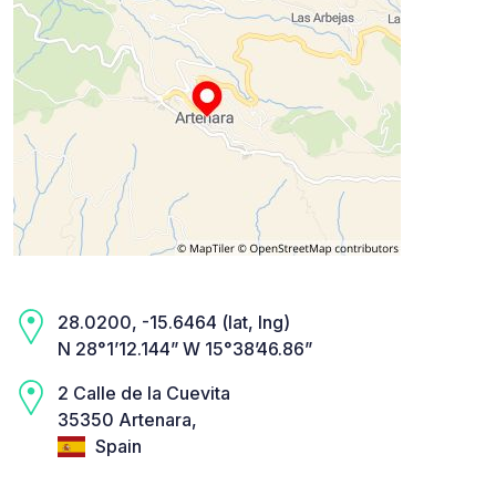
28.0200, -15.6464 (lat, lng)
N 28°1’12.144” W 15°38’46.86”
2 Calle de la Cuevita
35350 Artenara,
Spain