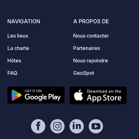
commission pour le propriétaire. -
les em
Paypal :
prochaine. Ici, vou
https://www.paypal.com/paypalme/Ti
NAVIGATION
A PROPOS DE
détend
mOst1983 - Info :
nature
https://geospot.app/fr/concept
Les lieux
Nous contacter
Consul
votre 
La charte
Partenaires
direct
Hôtes
Nous rejoindre
FAQ
GeoSpot