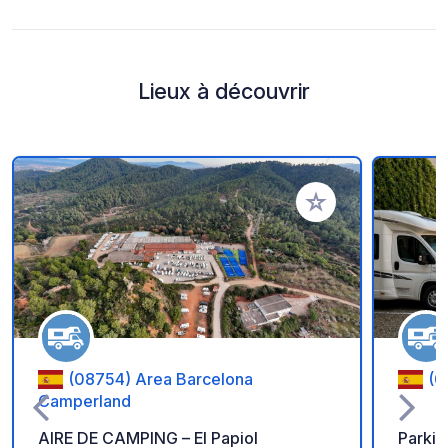
Lieux à découvrir
Ajouter à vos favori
(08754) Area Barcelona
(0
Camperland
AIRE DE CAMPING – El Papiol
Parkin