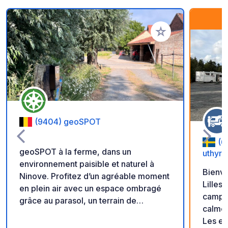
Ajouter à vos favori
(9404) geoSPOT
(6
geoSPOT à la ferme, dans un
uthyrn
environnement paisible et naturel à
Bienv
Ninove. Profitez d’un agréable moment
Lillesjö. Nous, les responsa
en plein air avec un espace ombragé
campin
grâce au parasol, un terrain de
calme,
pétanque et des balades à poney pour
Les em
les enfants. Un lieu idéal pour une halte