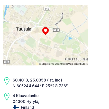
60.4013, 25.0358 (lat, lng)
N 60°24’4.644” E 25°2’8.736”
4 Klaavolantie
04300 Hyrylä,
Finland