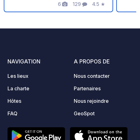
6
129
4.5
★
locaux
Photos
Commentaires
Note
splend
accuei
de rés
Attent
nation
prenez
Villag
NAVIGATION
A PROPOS DE
sur la
2 km e
Les lieux
Nous contacter
Vous y
bifurc
La charte
Partenaires
qui vo
Hôtes
Nous rejoindre
FAQ
GeoSpot