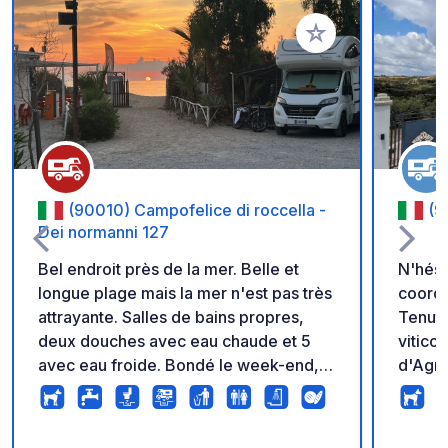
Ajouter à vos favori
(90010) Campofelice di roccella -
(9
Dei normanni 127
Bel endroit près de la mer. Belle et
N'hési
longue plage mais la mer n'est pas très
coordo
attrayante. Salles de bains propres,
Tenuta
deux douches avec eau chaude et 5
vitico
avec eau froide. Bondé le week-end,
d'Agri
le lundi matin plus calme.
et de 
vous y
nos vi