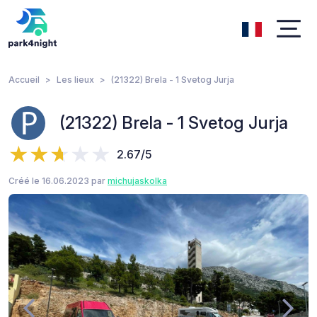
Accueil
Les lieux
(21322) Brela - 1 Svetog Jurja
(21322) Brela - 1 Svetog Jurja
2.67/5
Créé le 16.06.2023 par
michujaskolka