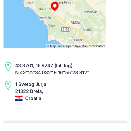
43.3761, 16.9247 (lat, lng)
N 43°22’34.032” E 16°55’28.812”
1 Svetog Jurja
21322 Brela,
Croatia