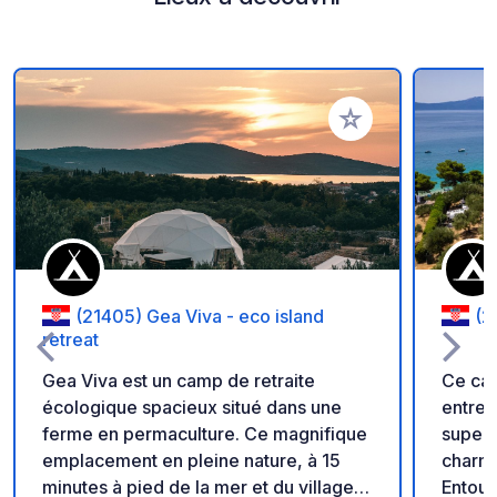
Ajouter à vos favori
(21405) Gea Viva - eco island
(2
retreat
Gea Viva est un camp de retraite
Ce cam
écologique spacieux situé dans une
entret
ferme en permaculture. Ce magnifique
superb
emplacement en pleine nature, à 15
charma
minutes à pied de la mer et du village
Entouré